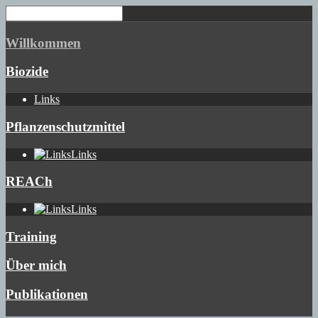
Willkommen
Biozide
Links
Pflanzenschutzmittel
Links
REACh
Links
Training
Über mich
Publikationen